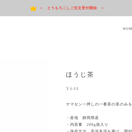
～ とうもろこしご注文受付開始 ～
HO
ほうじ茶
¥648
ヤマセン一押しの一番茶の茎のみを
・産地 静岡県産
・内容量 200g袋入り
・保存方法 高温多湿を避け、開