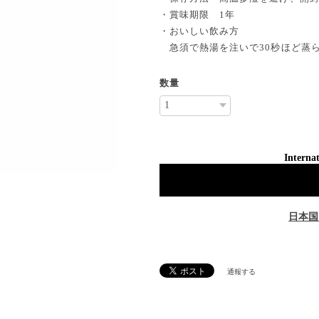
・賞味期限 1年
・おいしい飲み方
急須で熱湯を注いで30秒ほど蒸
数量
Internat
日本国
通報する