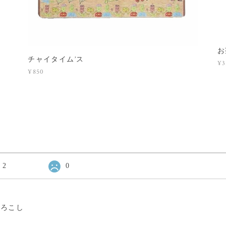
お
チャイタイム’ス
¥3
¥850
2
0
もろこし