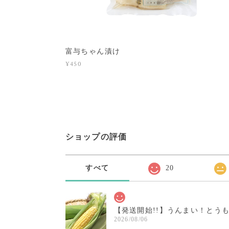
富与ちゃん漬け
¥450
ショップの評価
すべて
20
【発送開始!!】うんまい！とう
2026/08/06