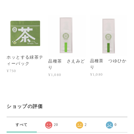
ホッとする緑茶テ
品種茶 つゆひか
品種茶 さえみど
ィーパック
り
り
¥750
¥1,080
¥1,080
ショップの評価
すべて
20
2
0