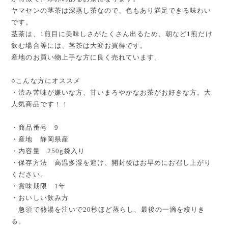
ヤマセンの茎茶は深蒸し茶なので、色もあり満足できる味わい
です。
茎茶は、1煎目に美味しさがたくさん出るため、朝など1煎だけ
飲む場合等には、茎茶は大変お買得です。
産地のお買い物上手な方に良く売れています。
○こんな方にオススメ
・渋み苦味が嫌いな方、甘いまろやかなお茶がお好きな方。大
人気商品です！！
・商品番号 9
・産地 静岡県産
・内容量 250g袋入り
・保存方法 高温多湿を避け、開封後はお早めにお召し上がり
ください。
・賞味期限 1年
・おいしい飲み方
急須で熱湯を注いで20秒ほど蒸らし、最後の一滴を絞りき
る。