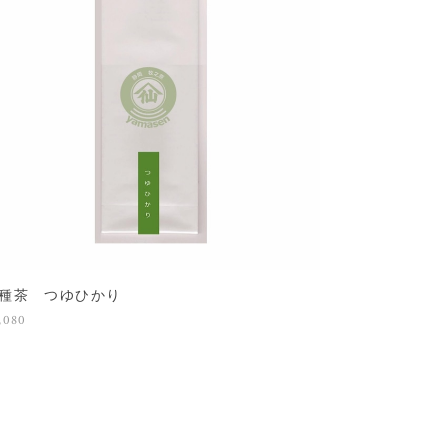
種茶 つゆひかり
,080