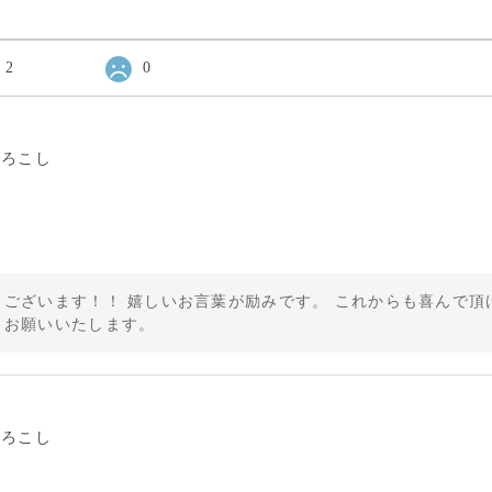
2
0
もろこし
ございます！！ 嬉しいお言葉が励みです。 これからも喜んで頂ける
くお願いいたします。
もろこし