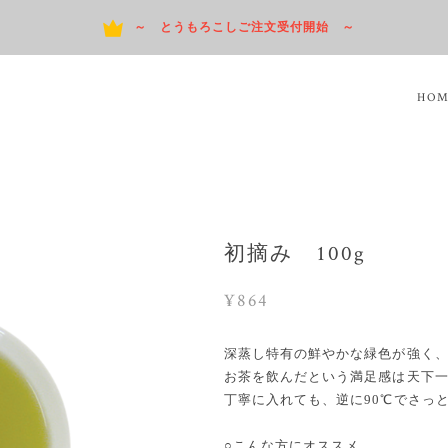
～ とうもろこしご注文受付開始 ～
HO
初摘み 100g
¥864
深蒸し特有の鮮やかな緑色が強く
お茶を飲んだという満足感は天下
丁寧に入れても、逆に90℃でさっ
○こんな方にオススメ