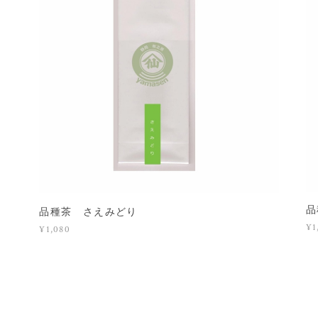
品
品種茶 さえみどり
¥1
¥1,080